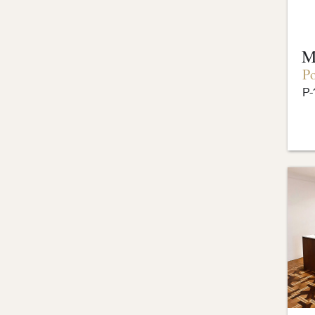
M
Po
P-