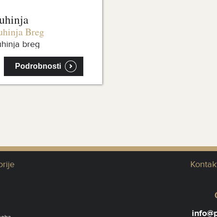
uhinja
uhinja Breg
hinja breg
Podrobnosti
rije
Kontak
info@p