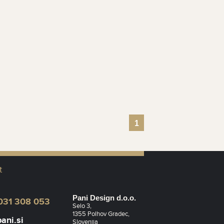
1
t
Pani Design d.o.o.
031 308 053
Selo 3,
1355 Polhov Gradec,
ani.si
Slovenija