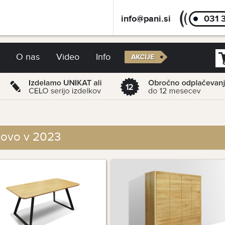
info@pani.si
031 
O nas
Video
Info
ovo v 2023