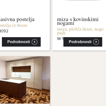
asivna postelja
miza s kovinskimi
nogami
stelja iz breze
miza, plošča hrast, noge
1092
pajk
M-1067a
Podrobnosti
Podrobnosti