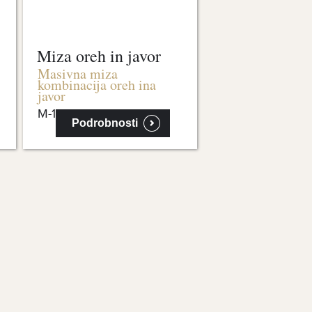
Miza oreh in javor
Masivna miza
kombinacija oreh ina
javor
M-1066
Podrobnosti