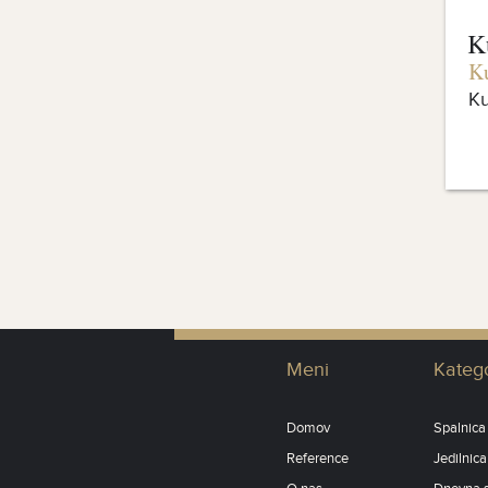
K
K
Ku
Meni
Katego
Domov
Spalnica
Reference
Jedilnica