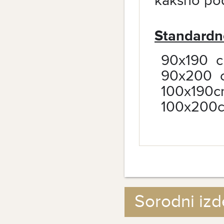
kakšno po
Standardn
90x190 
90x200 
100x190
100x200
Sorodni izd