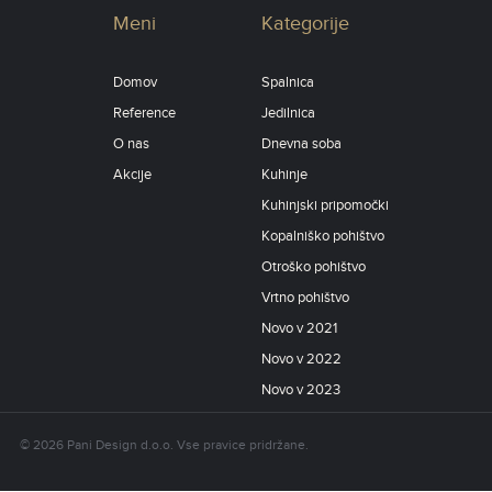
Meni
Kategorije
Domov
Spalnica
Reference
Jedilnica
O nas
Dnevna soba
Akcije
Kuhinje
Kuhinjski pripomočki
Kopalniško pohištvo
Otroško pohištvo
Vrtno pohištvo
Novo v 2021
Novo v 2022
Novo v 2023
© 2026 Pani Design d.o.o. Vse pravice pridržane.